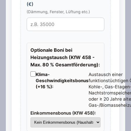
(€)
(Dämmung, Fenster, Lüftung etc.)
Optionale Boni bei
Heizungstausch (KfW 458 -
Max. 80 % Gesamtförderung):
Klima-
Austausch einer
Geschwindigkeitsbonus
funktionstüchtigen 
(+16 %):
Kohle-, Gas-Etagen-
Nachtstromspeiche
oder ≥ 20 Jahre alt
Gas-/Biomasseheiz
Einkommensbonus (KfW 458):