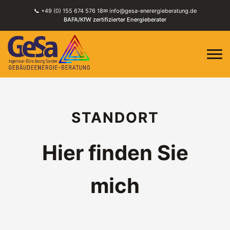
📞 +49 (0) 155 674 576 18
✉ info@gesa-enerergieberatung.de
BAFA/KfW zertifizierter Energieberater
STANDORT
Hier finden Sie
mich